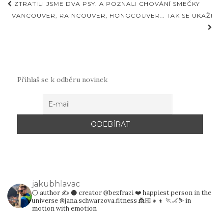
Příspěvky
ZTRATILI JSME DVA PSY. A POZNALI CHOVÁNÍ SMEČKY
VANCOUVER, RAINCOUVER, HONGCOUVER… TAK SE UKAŽ!
Přihlaš se k odběru novinek
jakubhlavac
⚪️ author ✍️
⚫️ creator @bezfrazi
❤️ happiest person in the
universe @jana.schwarzova.fitness 👸🏻👧👦
🏃🏒⛷️ in
motion with emotion