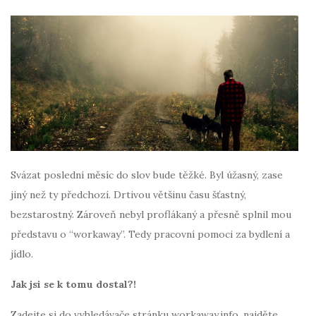
Svázat poslední měsíc do slov bude těžké. Byl úžasný, zase
jiný než ty předchozí. Drtivou většinu času šťastný,
bezstarostný. Zároveň nebyl proflákaný a přesně splnil mou
představu o “workaway”. Tedy pracovní pomoci za bydlení a
jídlo.
Jak jsi se k tomu dostal?!
Zadejte si do vyhledávače stránku workaway.info, najděte