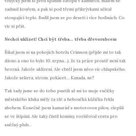
vždycky jsem si před spaním zatopil v kamnech, málem se
zadusil kouřem, a pak si pod třemi přikrývkami užíval
stoupající teplo. Budil jsem se po deseti i více hodinách. Co
víc si přát.
Nechci uklízet! Chci být třeba… třeba dřevorubcem
Říkal jsem si na pokojích hotelu Crimson (přijde mi to tak
dávno a ono to bylo 10. srpna…), že ta práce prostě není tak
hrozná. Jakože uklízení. Ale chtěl jsem něco víc chlapského.
Jakože sekera, strom, pokácet… Kanada, ne?
Tak tady jsme se do toho pustili až mi to moje ručičky
městského kluka měly za zlé a heboučká kůžička řekla
sbohem. Konečně jsem kamarád s motorovou pilou, zlepšil
se ve štípání. Ale taky čistil komíny, rozšiřoval cestu pro
sněžný pluh…