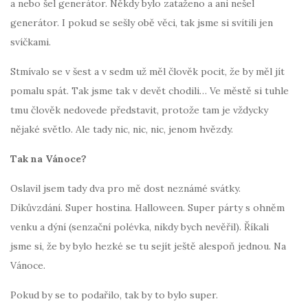
a nebo šel generátor. Někdy bylo zataženo a ani nešel
generátor. I pokud se sešly obě věci, tak jsme si svítili jen
svíčkami.
Stmívalo se v šest a v sedm už měl člověk pocit, že by měl jít
pomalu spát. Tak jsme tak v devět chodili… Ve městě si tuhle
tmu člověk nedovede představit, protože tam je vždycky
nějaké světlo. Ale tady nic, nic, nic, jenom hvězdy.
Tak na Vánoce?
Oslavil jsem tady dva pro mě dost neznámé svátky.
Díkůvzdání. Super hostina. Halloween. Super párty s ohněm
venku a dýní (senzační polévka, nikdy bych nevěřil). Říkali
jsme si, že by bylo hezké se tu sejít ještě alespoň jednou. Na
Vánoce.
Pokud by se to podařilo, tak by to bylo super.