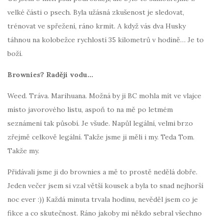
velké části o psech. Byla užásná zkušenost je sledovat,
trénovat ve spřežení, ráno krmit. A když vás dva Husky
táhnou na kolobežce rychlostí 35 kilometrů v hodině… Je to
boží.
Brownies? Raději vodu…
Weed. Tráva. Marihuana. Možná by ji BC mohla mít ve vlajce
místo javorového listu, aspoň to na mě po letmém
seznámení tak působí. Je všude. Napůl legální, velmi brzo
zřejmě celkově legální. Takže jsme ji měli i my. Teda Tom.
Takže my.
Přidávali jsme ji do brownies a mě to prostě nedělá dobře.
Jeden večer jsem si vzal větší kousek a byla to snad nejhorší
noc ever :)) Každá minuta trvala hodinu, nevěděl jsem co je
fikce a co skutečnost. Ráno jakoby mi někdo sebral všechno