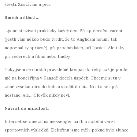
štěstí. Zůstávám u piva.
Smích a štěstí…
…jsme si užívali prakticky každý den. Při společném vaření
(jestli vám někdo bude tvrdit, že to Angličani neumí, tak
nepoznal ty správné), při procházkách, při “práci”. Ale taky
při večerech u filmů nebo hudby.
Taky jsem se chodili pravidelně koupat do řeky, což je podle
mě na konci října v Kanadě docela úspěch. Chceme si tu v
zimě vysekat díru do ledu a skočit do ní… No, to se spíš
nestane. Ale… Člověk nikdy neví.
Návrat do minulosti
Internet se omezil na messenger na fb a mobilní verzi
sportovních výsledků. Elektřinu jsme měli, pokud bylo slunce