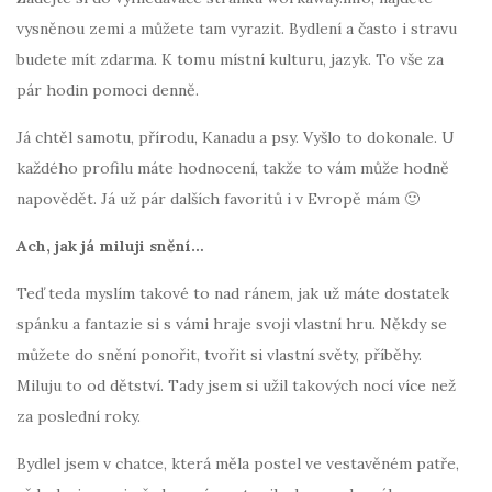
vysněnou zemi a můžete tam vyrazit. Bydlení a často i stravu
budete mít zdarma. K tomu místní kulturu, jazyk. To vše za
pár hodin pomoci denně.
Já chtěl samotu, přírodu, Kanadu a psy. Vyšlo to dokonale. U
každého profilu máte hodnocení, takže to vám může hodně
napovědět. Já už pár dalších favoritů i v Evropě mám 🙂
Ach, jak já miluji snění…
Teď teda myslím takové to nad ránem, jak už máte dostatek
spánku a fantazie si s vámi hraje svoji vlastní hru. Někdy se
můžete do snění ponořit, tvořit si vlastní světy, příběhy.
Miluju to od dětství. Tady jsem si užil takových nocí více než
za poslední roky.
Bydlel jsem v chatce, která měla postel ve vestavěném patře,