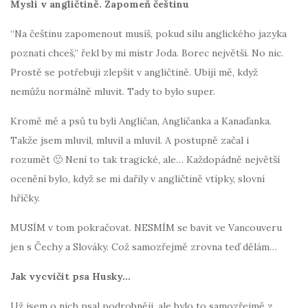
Mysli v angličtině. Zapomeň češtinu
“Na češtinu zapomenout musíš, pokud sílu anglického jazyka
poznati chceš,” řekl by mi mistr Joda. Borec největší. No nic.
Prostě se potřebuji zlepšit v angličtině. Ubíjí mě, když
nemůžu normálně mluvit. Tady to bylo super.
Kromě mě a psů tu byli Angličan, Angličanka a Kanaďanka.
Takže jsem mluvil, mluvil a mluvil. A postupně začal i
rozumět 🙂 Není to tak tragické, ale… Každopádně největší
ocenění bylo, když se mi dařily v angličtině vtípky, slovní
hříčky.
MUSÍM v tom pokračovat. NESMÍM se bavit ve Vancouveru
jen s Čechy a Slováky. Což samozřejmě zrovna teď dělám…
Jak vycvičit psa Husky…
Už jsem o nich psal podrobněji, ale bylo to samozřejmě z