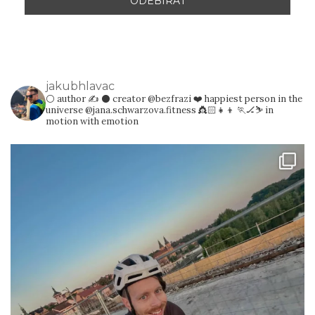
jakubhlavac
⚪️ author ✍️
⚫️ creator @bezfrazi
❤️ happiest person in the
universe @jana.schwarzova.fitness 👸🏻👧👦
🏃🏒⛷️ in
motion with emotion