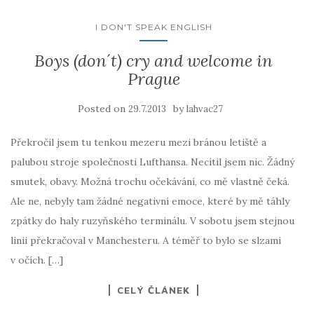
I DON'T SPEAK ENGLISH
Boys (don´t) cry and welcome in
Prague
Posted on
by
29.7.2013
lahvac27
Překročil jsem tu tenkou mezeru mezi bránou letiště a
palubou stroje společnosti Lufthansa. Necítil jsem nic. Žádný
smutek, obavy. Možná trochu očekávání, co mě vlastně čeká.
Ale ne, nebyly tam žádné negativní emoce, které by mě táhly
zpátky do haly ruzyňského terminálu. V sobotu jsem stejnou
linii překračoval v Manchesteru. A téměř to bylo se slzami
v očích. […]
CELÝ ČLÁNEK