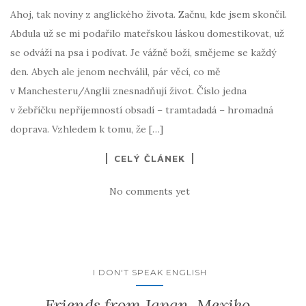
Ahoj, tak noviny z anglického života. Začnu, kde jsem skončil.
Abdula už se mi podařilo mateřskou láskou domestikovat, už
se odváží na psa i podívat. Je vážně boží, smějeme se každý
den. Abych ale jenom nechválil, pár věcí, co mě
v Manchesteru/Anglii znesnadňují život. Číslo jedna
v žebříčku nepříjemností obsadí – tramtadadá – hromadná
doprava. Vzhledem k tomu, že […]
CELÝ ČLÁNEK
No comments yet
I DON'T SPEAK ENGLISH
Friends from Japan, Mexiko,