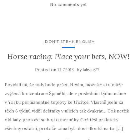
No comments yet
I DON'T SPEAK ENGLISH
Horse racing: Place your bets, NOW!
Posted on
by
14.7.2013
lahvac27
Povídali mi, že tady bude pršet. Nevím, možná za to může
zvýšená koncentrace Španělů, ale v posledním týdnu máme
v Yorku permanentně teploty ke třicítce. Vlastně jsem za
těch 6 týdnů viděl deštníky v ulicích tak dvakrát… Což netěší
old lady, protože se bojí o meruňky. Což těší prakticky
všechny ostatní, protože zima byla dost dlouhá na to, […]