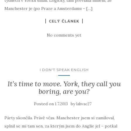
týdnech v Yorku smáli. Logicky, tam převládá mínění, že
Manchester je (po Praze a Amsterdamu – […]
CELÝ ČLÁNEK
No comments yet
I DON'T SPEAK ENGLISH
It’s time to move. York, they call you
boring, are you?
Posted on
by
1.7.2013
lahvac27
Párty skončila. Právě včas. Manchester jsem si zamiloval,
splnil se mi tam sen, za kterým jsem do Anglie jel – potkal