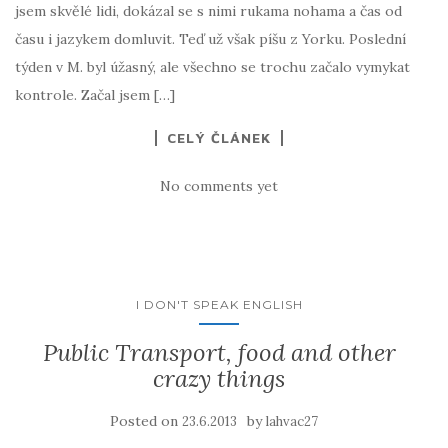
jsem skvělé lidi, dokázal se s nimi rukama nohama a čas od
času i jazykem domluvit. Teď už však píšu z Yorku. Poslední
týden v M. byl úžasný, ale všechno se trochu začalo vymykat
kontrole. Začal jsem […]
CELÝ ČLÁNEK
No comments yet
I DON'T SPEAK ENGLISH
Public Transport, food and other
crazy things
Posted on
by
23.6.2013
lahvac27