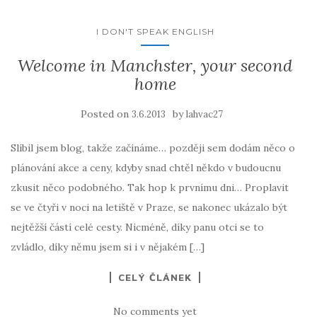
I DON'T SPEAK ENGLISH
Welcome in Manchster, your second
home
Posted on
by
3.6.2013
lahvac27
Slíbil jsem blog, takže začínáme… později sem dodám něco o
plánování akce a ceny, kdyby snad chtěl někdo v budoucnu
zkusit něco podobného. Tak hop k prvnímu dni… Proplavit
se ve čtyři v noci na letiště v Praze, se nakonec ukázalo být
nejtěžší částí celé cesty. Nicméně, díky panu otci se to
zvládlo, díky němu jsem si i v nějakém […]
CELÝ ČLÁNEK
No comments yet