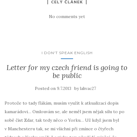
CELÝ ČLÁNEK
No comments yet
I DON'T SPEAK ENGLISH
Letter for my czech friend is going to
be public
Posted on
by
9.7.2013
lahvac27
Protože to tady flákám, musím využít k atkualizaci dopis
kamarádovi… Omlouvám se, ale neměl jsem nějak sílu to po
sobě číst Zdar, tak tedy něco o Yorku… Už když jsem byl
v Manchesteru tak, se mi všichni při zmínce o čtyřech