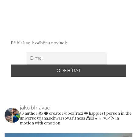
Přihlaš se k odběru novinek
jakubhlavac
⚪️ author ✍️
⚫️ creator @bezfrazi
❤️ happiest person in the
universe @jana.schwarzova.fitness 👸🏻👧👦
🏃🏒⛷️ in
motion with emotion