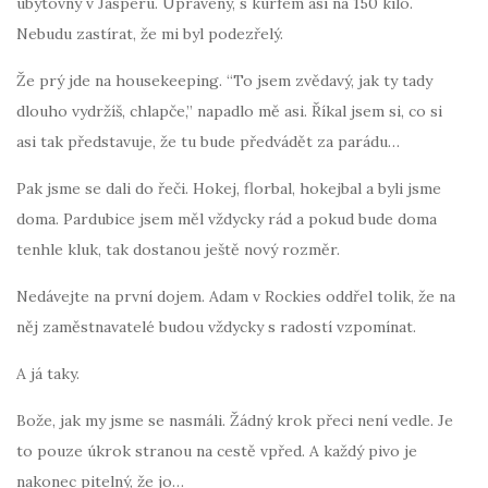
ubytovny v Jasperu. Upravený, s kurfem asi na 150 kilo.
Nebudu zastírat, že mi byl podezřelý.
Že prý jde na housekeeping. “To jsem zvědavý, jak ty tady
dlouho vydržíš, chlapče,” napadlo mě asi. Říkal jsem si, co si
asi tak představuje, že tu bude předvádět za parádu…
Pak jsme se dali do řeči. Hokej, florbal, hokejbal a byli jsme
doma. Pardubice jsem měl vždycky rád a pokud bude doma
tenhle kluk, tak dostanou ještě nový rozměr.
Nedávejte na první dojem. Adam v Rockies oddřel tolik, že na
něj zaměstnavatelé budou vždycky s radostí vzpomínat.
A já taky.
Bože, jak my jsme se nasmáli. Žádný krok přeci není vedle. Je
to pouze úkrok stranou na cestě vpřed. A každý pivo je
nakonec pitelný, že jo…