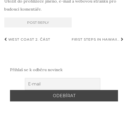
Uložit do prohlížeče jméno, e-mail a webovou stránku pro
budoucí komentáře.
Příspěvky
WEST COAST 2. ČÁST
FIRST STEPS IN HAWAII…
Přihlaš se k odběru novinek