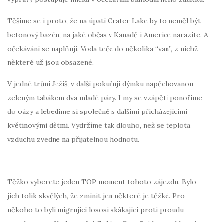
Těšíme se i proto, že na úpatí Crater Lake by to neměl být
betonový bazén, na jaké občas v Kanadě i Americe narazíte. A
očekávání se naplňují. Voda teče do několika “van”, z nichž
některé už jsou obsazené.
V jedné trůní Ježíš, v další pokuřují dýmku napěchovanou
zeleným tabákem dva mladé páry. I my se vzápětí ponoříme
do oázy a lebedíme si společně s dalšími přicházejícími
květinovými dětmi. Vydržíme tak dlouho, než se teplota
vzduchu zvedne na přijatelnou hodnotu.
—
Těžko vyberete jeden TOP moment tohoto zájezdu. Bylo
jich tolik skvělých, že zmínit jen některé je těžké. Pro
někoho to byli migrující lososi skákající proti proudu