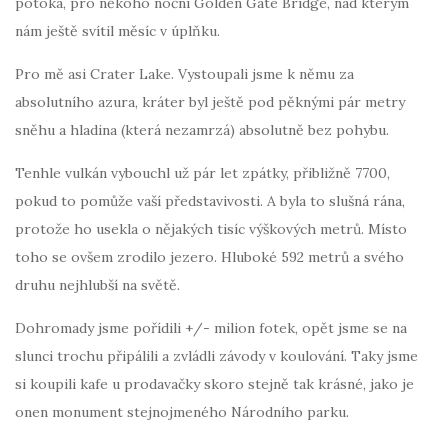
potoka, pro někoho noční Golden Gate Bridge, nad kterým
nám ještě svítil měsíc v úplňku.
Pro mě asi Crater Lake. Vystoupali jsme k němu za
absolutního azura, kráter byl ještě pod pěknými pár metry
sněhu a hladina (která nezamrzá) absolutně bez pohybu.
Tenhle vulkán vybouchl už pár let zpátky, přibližně 7700,
pokud to pomůže vaší představivosti. A byla to slušná rána,
protože ho usekla o nějakých tisíc výškových metrů. Místo
toho se ovšem zrodilo jezero. Hluboké 592 metrů a svého
druhu nejhlubší na světě.
Dohromady jsme pořídili +/- milion fotek, opět jsme se na
slunci trochu připálili a zvládli závody v koulování. Taky jsme
si koupili kafe u prodavačky skoro stejně tak krásné, jako je
onen monument stejnojmeného Národního parku.