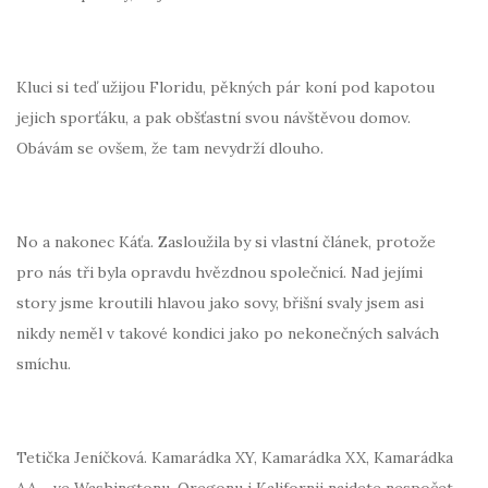
Kluci si teď užijou Floridu, pěkných pár koní pod kapotou
jejich sporťáku, a pak obšťastní svou návštěvou domov.
Obávám se ovšem, že tam nevydrží dlouho.
No a nakonec Káťa. Zasloužila by si vlastní článek, protože
pro nás tři byla opravdu hvězdnou společnicí. Nad jejími
story jsme kroutili hlavou jako sovy, břišní svaly jsem asi
nikdy neměl v takové kondici jako po nekonečných salvách
smíchu.
Tetička Jeníčková. Kamarádka XY, Kamarádka XX, Kamarádka
AA… ve Washingtonu, Oregonu i Kalifornii najdete nespočet