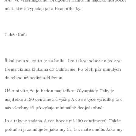
míst, která vypadají jako Hracholusky.
Takže Káťa
Říkal jsem si, co to je za holku. Jen tak se sebere a jede se
třema cizíma klukama do Californie. Po těch pár minulých
dnech se už nedivím. Ničemu.
Už o ní víte, že je hrdou majitelkou Olympiády. Taky je
majitelkou 150 centimetrů výšky. A co se týče vyřídilky, tak
nás všechny tři převyšuje minimálně dvojnásobně.
Jo a taky je zadaná. A ten borec má 190 centimetrů. Takže
pokud si ji zamilujete, jako my tři, tak máte smůlu. Jako my