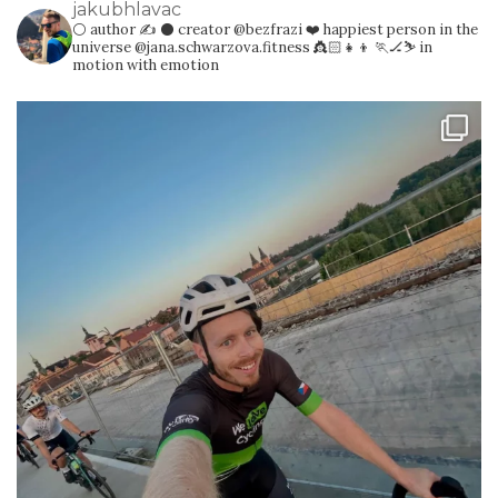
jakubhlavac
⚪️ author ✍️
⚫️ creator @bezfrazi
❤️ happiest person in the
universe @jana.schwarzova.fitness 👸🏻👧👦
🏃🏒⛷️ in
motion with emotion