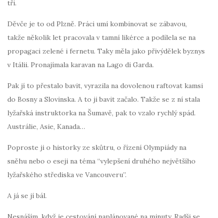
tři.
Děvče je to od Plzně. Práci umí kombinovat se zábavou,
takže několik let pracovala v tamní likérce a podílela se na
propagaci zelené i fernetu. Taky měla jako přivýdělek byznys
v Itálii. Pronajímala karavan na Lago di Garda.
Pak jí to přestalo bavit, vyrazila na dovolenou raftovat kamsi
do Bosny a Slovinska. A to ji bavit začalo. Takže se z ní stala
lyžařská instruktorka na Šumavě, pak to vzalo rychlý spád.
Austrálie, Asie, Kanada…
Poproste ji o historky ze skůtru, o řízení Olympiády na
sněhu nebo o eseji na téma “vylepšení druhého největšího
lyžařského střediska ve Vancouveru”.
A já se jí bál.
Nesnáším, když je cestování naplánované na minuty. Radši se