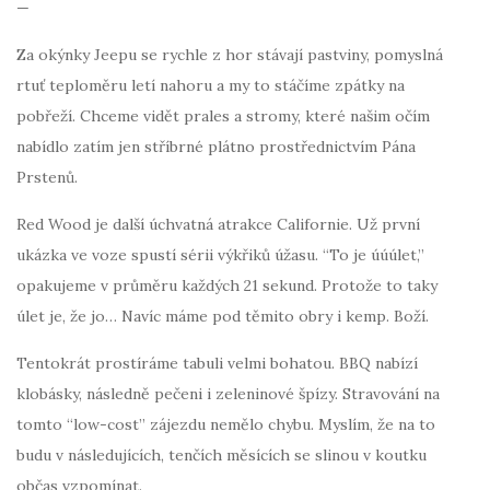
—
Za okýnky Jeepu se rychle z hor stávají pastviny, pomyslná
rtuť teploměru letí nahoru a my to stáčíme zpátky na
pobřeží. Chceme vidět prales a stromy, které našim očím
nabídlo zatím jen stříbrné plátno prostřednictvím Pána
Prstenů.
Red Wood je další úchvatná atrakce Californie. Už první
ukázka ve voze spustí sérii výkřiků úžasu. “To je úúúlet,”
opakujeme v průměru každých 21 sekund. Protože to taky
úlet je, že jo… Navíc máme pod těmito obry i kemp. Boží.
Tentokrát prostíráme tabuli velmi bohatou. BBQ nabízí
klobásky, následně pečeni i zeleninové špízy. Stravování na
tomto “low-cost” zájezdu nemělo chybu. Myslím, že na to
budu v následujících, tenčích měsících se slinou v koutku
občas vzpomínat.