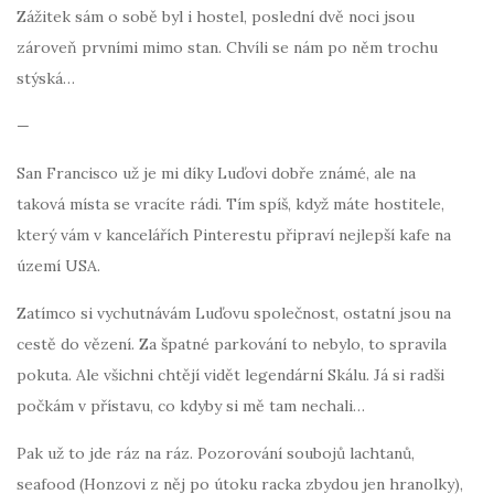
Zážitek sám o sobě byl i hostel, poslední dvě noci jsou
zároveň prvními mimo stan. Chvíli se nám po něm trochu
stýská…
—
San Francisco už je mi díky Luďovi dobře známé, ale na
taková místa se vracíte rádi. Tím spíš, když máte hostitele,
který vám v kancelářích Pinterestu připraví nejlepší kafe na
území USA.
Zatímco si vychutnávám Luďovu společnost, ostatní jsou na
cestě do vězení. Za špatné parkování to nebylo, to spravila
pokuta. Ale všichni chtějí vidět legendární Skálu. Já si radši
počkám v přístavu, co kdyby si mě tam nechali…
Pak už to jde ráz na ráz. Pozorování soubojů lachtanů,
seafood (Honzovi z něj po útoku racka zbydou jen hranolky),