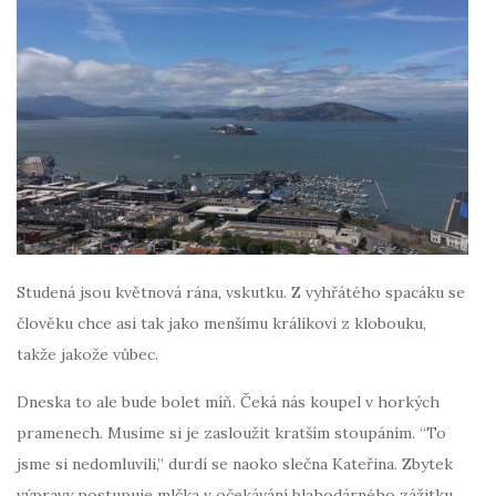
Studená jsou květnová rána, vskutku. Z vyhřátého spacáku se
člověku chce asi tak jako menšímu králíkovi z klobouku,
takže jakože vůbec.
Dneska to ale bude bolet míň. Čeká nás koupel v horkých
pramenech. Musíme si je zasloužit kratším stoupáním. “To
jsme si nedomluvili,” durdí se naoko slečna Kateřina. Zbytek
výpravy postupuje mlčka v očekávání blahodárného zážitku.