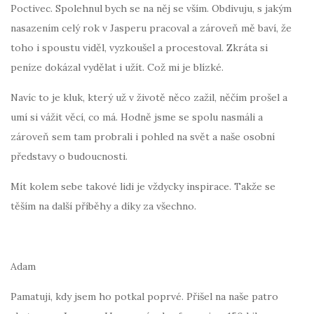
Poctivec. Spolehnul bych se na něj se vším. Obdivuju, s jakým
nasazením celý rok v Jasperu pracoval a zároveň mě baví, že
toho i spoustu viděl, vyzkoušel a procestoval. Zkráta si
peníze dokázal vydělat i užít. Což mi je blízké.
Navíc to je kluk, který už v životě něco zažil, něčím prošel a
umí si vážit věcí, co má. Hodně jsme se spolu nasmáli a
zároveň sem tam probrali i pohled na svět a naše osobní
představy o budoucnosti.
Mít kolem sebe takové lidi je vždycky inspirace. Takže se
těším na další příběhy a díky za všechno.
Adam
Pamatuji, kdy jsem ho potkal poprvé. Přišel na naše patro