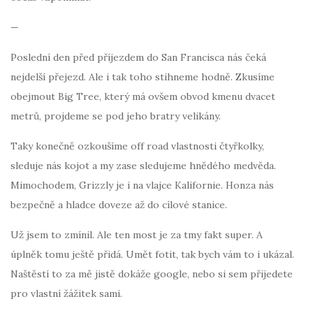
—
Poslední den před příjezdem do San Francisca nás čeká
nejdelší přejezd. Ale i tak toho stihneme hodně. Zkusíme
obejmout Big Tree, který má ovšem obvod kmenu dvacet
metrů, projdeme se pod jeho bratry velikány.
Taky konečně ozkoušíme off road vlastnosti čtyřkolky,
sleduje nás kojot a my zase sledujeme hnědého medvěda.
Mimochodem, Grizzly je i na vlajce Kalifornie. Honza nás
bezpečně a hladce doveze až do cílové stanice.
Už jsem to zmínil. Ale ten most je za tmy fakt super. A
úplněk tomu ještě přidá. Umět fotit, tak bych vám to i ukázal.
Naštěstí to za mě jistě dokáže google, nebo si sem přijedete
pro vlastní žážitek sami.