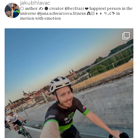
jakubhlavac
⚪️ author ✍️
⚫️ creator @bezfrazi
❤️ happiest person in the
universe @jana.schwarzova.fitness 👸🏻👧👦
🏃🏒⛷️ in
motion with emotion