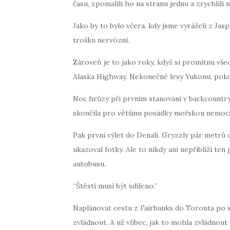
času, zpomalili ho na stranu jednu a zrychlili 
Jako by to bylo včera, kdy jsme vyráželi z Ja
trošku nervózní.
Zároveň je to jako roky, když si promítnu vše
Alaska Highway. Nekonečné lesy Yukonu, poko
Noc hrůzy při prvním stanování v backcountry 
skončila pro většinu posádky mořskou nemocí.
Pak první výlet do Denali. Gryzzly pár metrů
ukazoval fotky. Ale to nikdy ani nepřiblíží te
autobusu.
“Štěstí musí být sdíleno.”
Naplánovat cestu z Fairbanks do Toronta po si
zvládnout. A už vůbec, jak to mohla zvládnout t