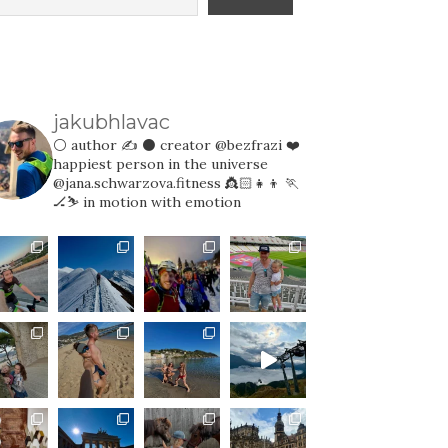
jakubhlavac
⚪️ author ✍️
⚫️ creator @bezfrazi
❤️
happiest person in the universe
@jana.schwarzova.fitness 👸🏻👧👦
🏃
🏒⛷️ in motion with emotion