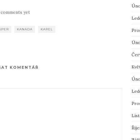
Úno
 comments yet
Led
SPER
KANADA
KAREL
Pro
Úno
Čer
Kvě
SAT KOMENTÁŘ
Úno
Led
Pro
Lis
Říje