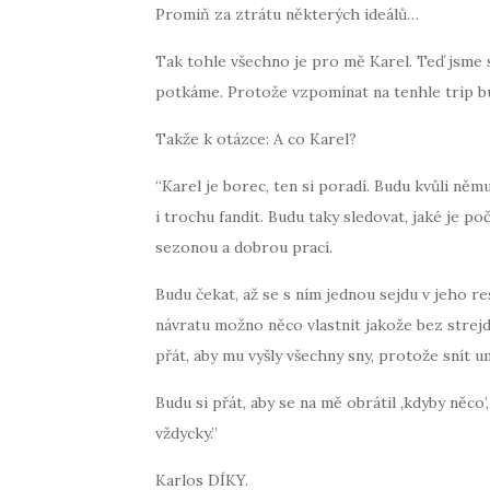
Promiň za ztrátu některých ideálů…
Tak tohle všechno je pro mě Karel. Teď jsme s
potkáme. Protože vzpomínat na tenhle trip b
Takže k otázce: A co Karel?
“Karel je borec, ten si poradí. Budu kvůli ně
i trochu fandit. Budu taky sledovat, jaké je po
sezonou a dobrou prací.
Budu čekat, až se s ním jednou sejdu v jeho re
návratu možno něco vlastnit jakože bez strejd
přát, aby mu vyšly všechny sny, protože snít umí
Budu si přát, aby se na mě obrátil ,kdyby něco
vždycky.”
Karlos DÍKY.