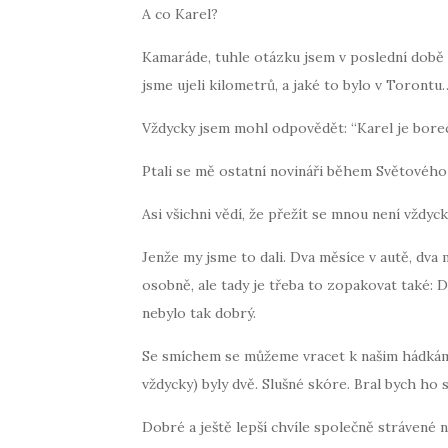
A co Karel?
Kamaráde, tuhle otázku jsem v poslední době sl
jsme ujeli kilometrů, a jaké to bylo v Torontu
Vždycky jsem mohl odpovědět: “Karel je borec,
Ptali se mě ostatní novináři během Světového 
Asi všichni vědí, že přežít se mnou není vždyc
Jenže my jsme to dali. Dva měsíce v autě, dva 
osobně, ale tady je třeba to zopakovat také:
nebylo tak dobrý.
Se smíchem se můžeme vracet k našim hádkám. T
vždycky) byly dvě. Slušné skóre. Bral bych ho
Dobré a ještě lepší chvíle společně strávené 