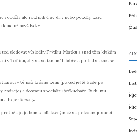
Bar
Běh
e rozděli, ale rozhodně se dřív nebo později zase
udeme už navždycky.
(Žád
mu teď sledovat výsledky Frýdku-Místku a snad těm klukům
AR
časí v Toffinu, aby se se tam měl dobře a potkal se tam se
Led
stauraci v té naší krásné zemi (pokud ještě bude po
Lis
y Andreje) a dostanu specialitu šéfkuchaře. Budu mu
Říje
 a to je důležitý.
Říje
’, protože je jedním z lidí, kterým už se pokusím pomoci
Srp
Kvě