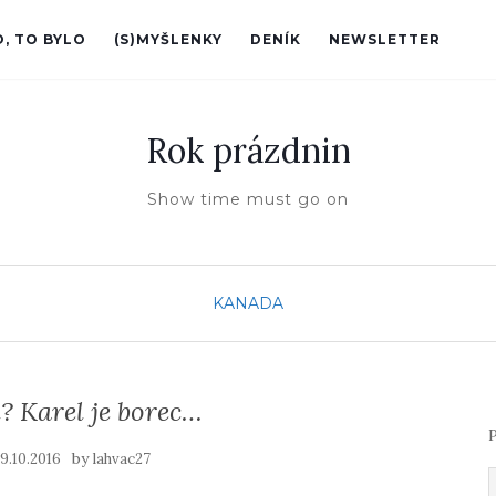
O, TO BYLO
(S)MYŠLENKY
DENÍK
NEWSLETTER
Rok prázdnin
Show time must go on
KANADA
? Karel je borec…
P
n
by
9.10.2016
lahvac27