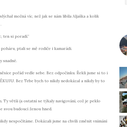
ýchal možná víc, než jak se nám libíla Aljaška a kolik
…
 ten si poradí.”
poháru, ptali se mě rodiče i kamarádi.
ky snadné.
měsíce pořád vedle sebe. Bez odpočinku. Řekli jsme si to i
 DĚKUJU. Bez Tebe bych to nikdy nedokázal a nikdy by to
y větší (a ostatní se týkaly navigování, což je peklo
 se svou budoucí ženou hned.
nikdy nespočítáme. Dokázali jsme na chvíli změnit vnímání