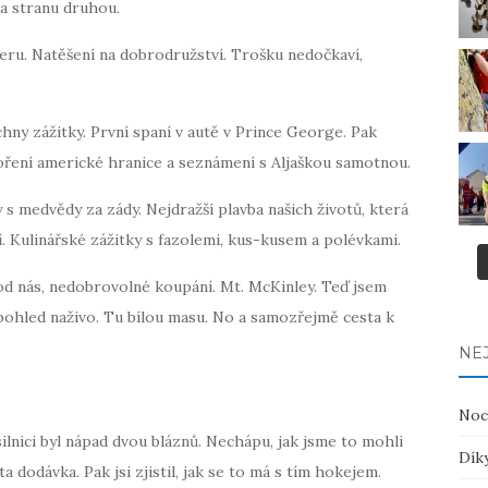
na stranu druhou.
speru. Natěšení na dobrodružství. Trošku nedočkaví,
chny zážitky. První spaní v autě v Prince George. Pak
ření americké hranice a seznámení s Aljaškou samotnou.
s medvědy za zády. Nejdražší plavba našich životů, která
 Kulinářské zážitky s fazolemi, kus-kusem a polévkami.
 od nás, nedobrovolné koupání. Mt. McKinley. Teď jsem
n pohled naživo. Tu bílou masu. No a samozřejmě cesta k
NEJ
Noc
lnici byl nápad dvou bláznů. Nechápu, jak jsme to mohli
Díky
a dodávka. Pak jsi zjistil, jak se to má s tím hokejem.