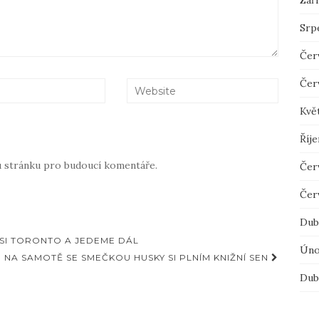
Září
Srp
Čer
Čer
Kvě
Říje
u stránku pro budoucí komentáře.
Čer
Čer
Dub
 SI TORONTO A JEDEME DÁL
Úno
NA SAMOTĚ SE SMEČKOU HUSKY SI PLNÍM KNIŽNÍ SEN
Dub