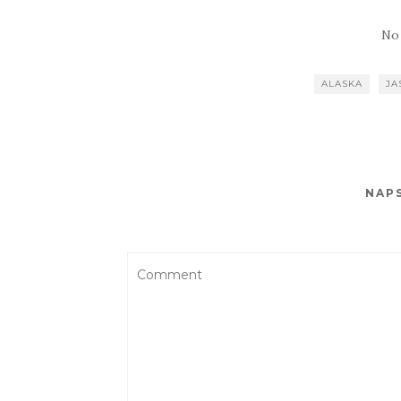
No
ALASKA
JA
NAP