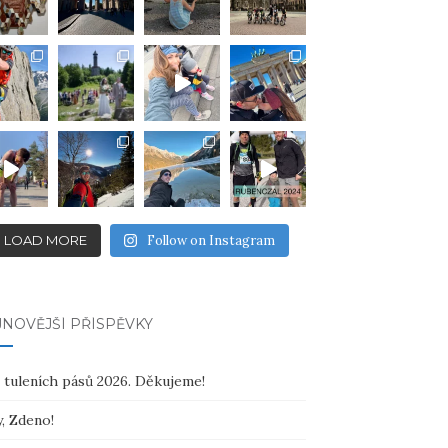
LOAD MORE
Follow on Instagram
NOVĚJŠÍ PŘÍSPĚVKY
 tuleních pásů 2026. Děkujeme!
, Zdeno!