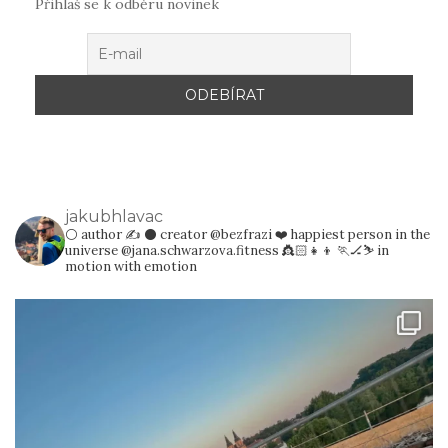
Přihlaš se k odběru novinek
jakubhlavac
⚪️ author ✍️
⚫️ creator @bezfrazi
❤️ happiest person in the
universe @jana.schwarzova.fitness 👸🏻👧👦
🏃🏒⛷️ in
motion with emotion